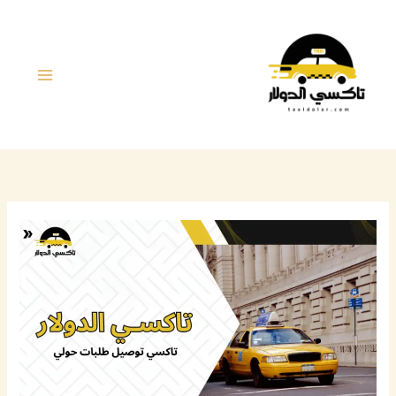
خطي
لى
لمحتوى