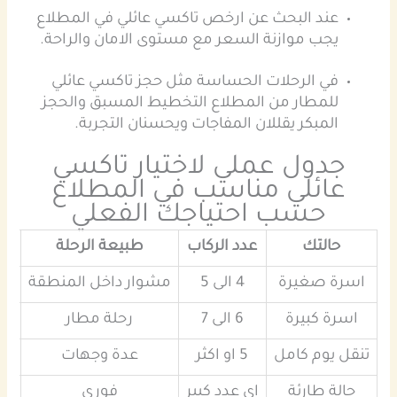
عند البحث عن ارخص تاكسي عائلي في المطلاع
يجب موازنة السعر مع مستوى الامان والراحة.
في الرحلات الحساسة مثل حجز تاكسي عائلي
للمطار من المطلاع التخطيط المسبق والحجز
المبكر يقللان المفاجات ويحسنان التجربة.
جدول عملي لاختيار تاكسي
عائلي مناسب في
المطلاع
حسب احتياجك الفعلي
حالتك
عدد الركاب
طبيعة الرحلة
اسرة صغيرة
4 الى 5
مشوار داخل المنطقة
اسرة كبيرة
6 الى 7
رحلة مطار
مس
تنقل يوم كامل
5 او اكثر
عدة وجهات
حالة طارئة
اي عدد كبير
فوري