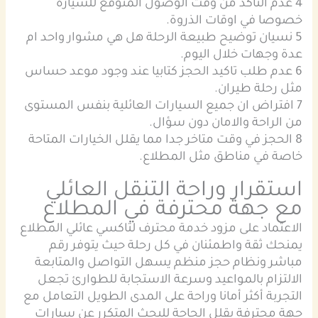
4 عدم التأكد من وقت الوصول المتوقع للسيارة
خصوصا في اوقات الذروة.
5 نسيان توضيح طبيعة الرحلة هل هي مشوار واحد ام
عدة وجهات خلال اليوم.
6 عدم طلب تاكيد الحجز كتابيا عند وجود موعد حساس
مثل رحلة طيران.
7 افتراض ان جميع السيارات العائلية بنفس المستوى
من الراحة والامان دون سؤال.
8 الحجز في وقت متاخر جدا مما يقلل الخيارات المتاحة
خاصة في مناطق مثل
المطلاع
.
استقرار وراحة التنقل العائلي
مع جهة محترفة في المطلاع
الاعتماد على مزود خدمة محترف لتاكسي عائلي المطلاع
يمنحك ثقة واطمئنان في كل رحلة حيث يتوفر رقم
مباشر ونظام حجز منظم يسهل التواصل والمتابعة
الالتزام بالمواعيد وسرعة الاستجابة للطوارئ تجعل
التجربة أكثر أمانا وراحة على المدى الطويل التعامل مع
جهة محترفة يقلل الحاجة للبحث المتكرر عن سيارات