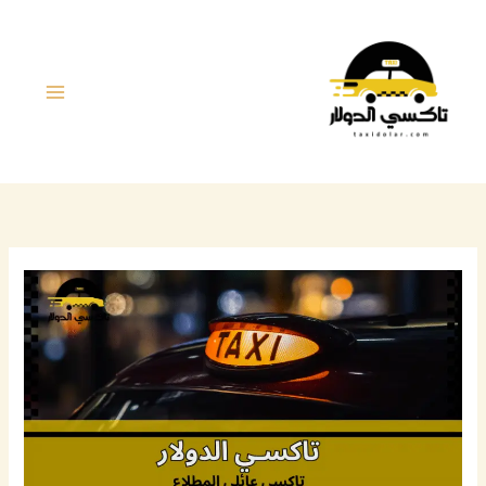
خطي
لى
لمحتوى