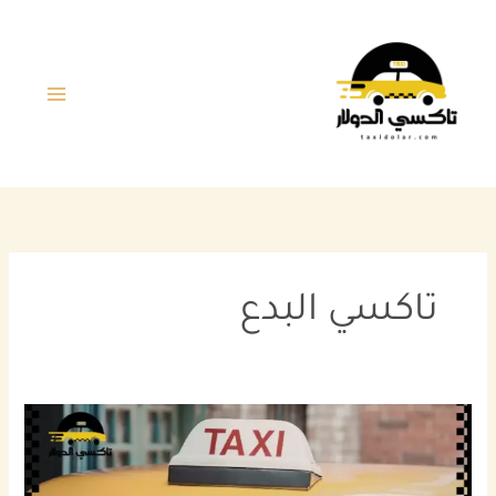
خطي
لى
لمحتوى
تاكسي البدع
افضل
خدمة
تاكسي
البدع