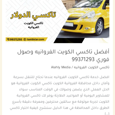
الفروانيه
وصول
فوري
99371293
أفضل تاكسي الكويت الفروانيه وصول
فوري 99371293
تاكسي الكويت الفروانيه
/
Alahly Media
افضل خدمة تاكسي الكويت الفروانيه عندما تحتاج للتنقل بسرعة
وأمان داخل محافظة الفروانية الكويت تاكسي الكويت الفروانية هو
الحل العملي الذي يضمن وصولك في الوقت المناسب سواء
للمشاوير اليومية أو المواعيد الطارئة يوفر لك تاكسي الفروانية
الكويت تجربة موثوقة مع سائقين محترفين ومعرفة دقيقة بأسرع
الطرق داخل المحافظة في هذا الدليل سنشرح كيفية اختيار تاكسي
[…]