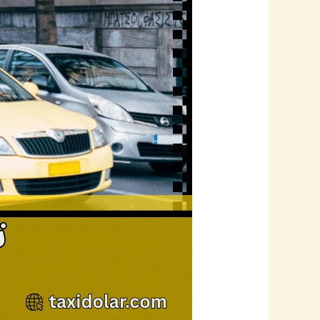
تاكسي
بيان
أسرع
خدمة
سيارات
أجرة
في
المدينة
حجز
سريع
2026