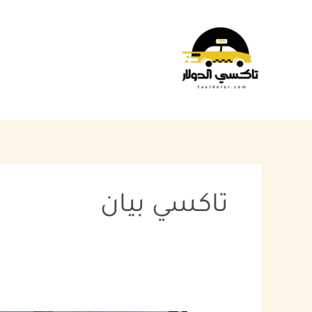
خطي
لى
لمحتوى
تاكسي بيان