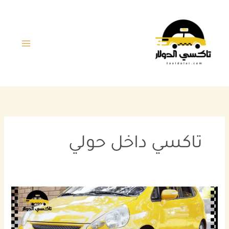
خطي
لى
لمحتوى
تاكسي داخل حولي
تاكسي
داخل
حولي
سريع