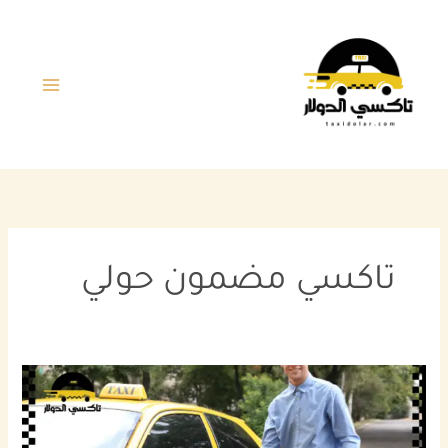
خطي
لى
لمحتوى
تاكسي مضمون حولي
افضل
خدمة
تاكسي
مضمون