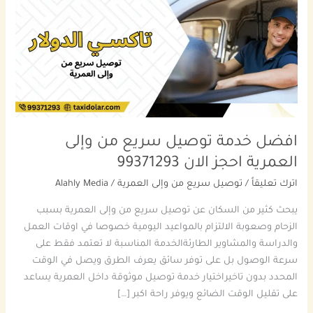
سريع
من
وإلى
العمرية
احجز
الان
99371293
افضل خدمة توصيل سريع من وإلى
العمرية احجز الان 99371293
اترك تعليقاً
/
توصيل سريع من وإلى العمرية
/
Alahly Media
يبحث كثير من السكان عن توصيل سريع من وإلى العمرية بسبب
الزحام وصعوبة الالتزام بالمواعيد اليومية خصوصا في اوقات العمل
والدراسة والمشاوير الطارئةالخدمة المناسبة لا تعتمد فقط على
سرعة الوصول بل على توفر سائق يعرف الطرق ويصل في الوقت
المحدد بدون تاخيراختيار خدمة توصيل موثوقة داخل العمرية يساعد
على تقليل الوقت الضائع ويوفر راحة اكبر […]