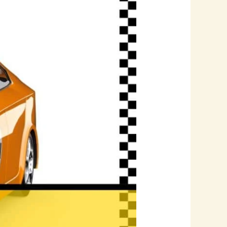
افضل
خدمة
تاكسي
مريحة
الكويت
لرحلات
آمنة
وسريعة
10%