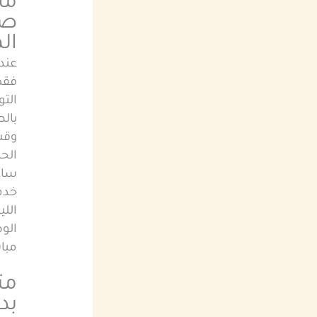
ما
صب
ال
عند
فقط
التو
بالط
وقت 
ساع
خدم
اللي
الو
مبا
مت
بد