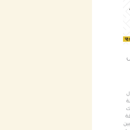
ل
ل
ة
ك
ة
ين