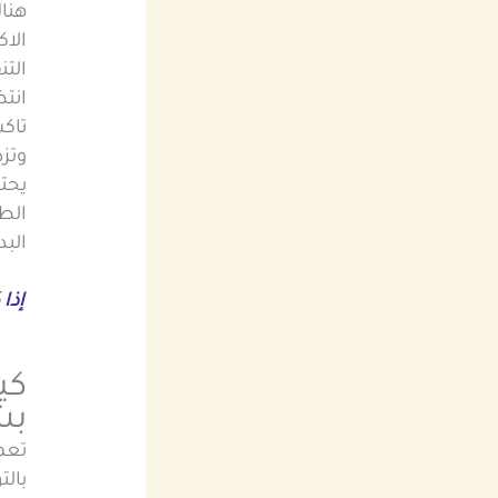
هناك
الاك
التن
انتظ
تاك
وتزد
يحت
الط
البد
إذا
كي
بش
تعم
بال