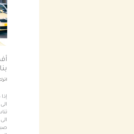
أفض
بنا 371293
اترك
إذا
الى
تنا
الى
صباح