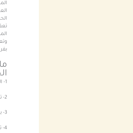
الم
الع
الح
تعقي
المس
وتعت
بفر
ما
ال
1- التاكسي العادي مناسب للمشاوير اليومية القصيرة
2- تاكسي خاص صباح الناصر يوفر خصوصية اكبر وراحة اضافية
3- بعض الخدمات توفر سيارات احدث وتجهيزات افضل
4- تختلف الاسعار حسب نوع السيارة والمسافة