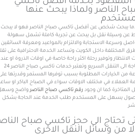
 المقصود بخدمة أفضل تاكسي
اح الناصر ولماذا يبحث عنها
مستخدم
ما يبحث شخص عن أفضل تاكسي صباح الناصر فهو لا يبحث
 عن وسيلة نقل بل يبحث عن تجربة كاملة تشمل سهولة
اصل وسرعة الاستجابة والالتزام بالمواعيد ومعرفة السائقين
رق المختلفة داخل الكويت وتساعد الخدمة الاحترافية على تقل
الانتظار وتوفير رحلة اكثر راحة خاصة في اوقات الذروة او عند
الحاجة الى التنقل السريع وتعتبر خدمات تاكسي صباح الناصر 24
ة من الخيارات المطلوبة بسبب توفرها المستمر وقدرتها على
ة العملاء في مختلف الاوقات سواء في الصباح الباكر او ساع
ل المتاخرة كما ان وجود
رقم تاكسي صباح الناصر
واضح وسهل
صول يسهل على المستخدم طلب الخدمة عند الحاجة بشكل
شر
ى تحتاج الى حجز تاكسي صباح الناص
لا من وسائل النقل الاخرى