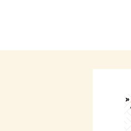
Call: +965 99371293