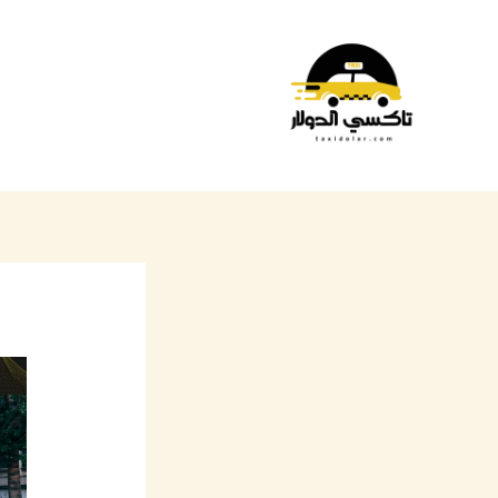
خطي
لى
لمحتوى