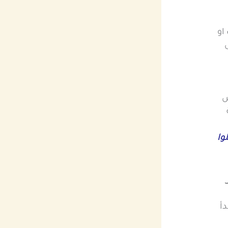
او
ض
وا
أ