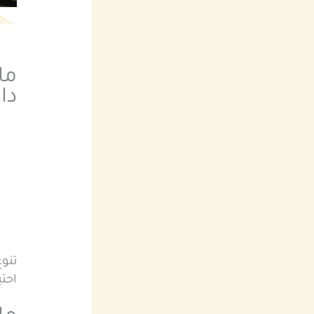
ما
دا
تنو
احتي