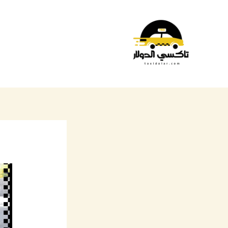
خطي
لى
لمحتوى