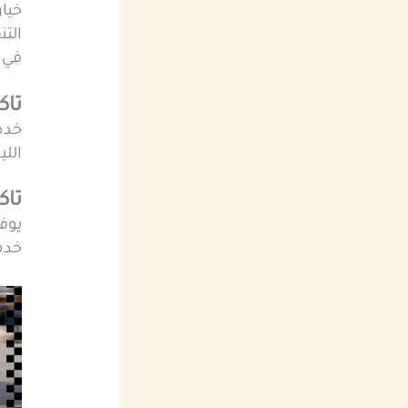
خيا
التن
في 
تاكسي
خدمة
اللي
تاك
يوفر
خدمة