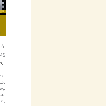
أف
ومو
اترك
الب
يحتا
توف
المح
ومو