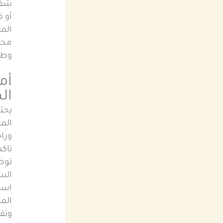
شفاف
أو 
الم
محتم
وطم
أم
ال
يحت
المط
ورا
تاك
توض
الس
است
الم
وتقل