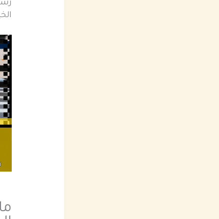
رسو
الخي
ما