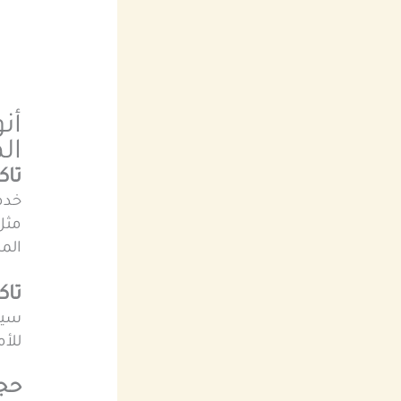
أن
ال
تا
خدمة
مثل 
المس
تاك
سيا
للأ
حجز