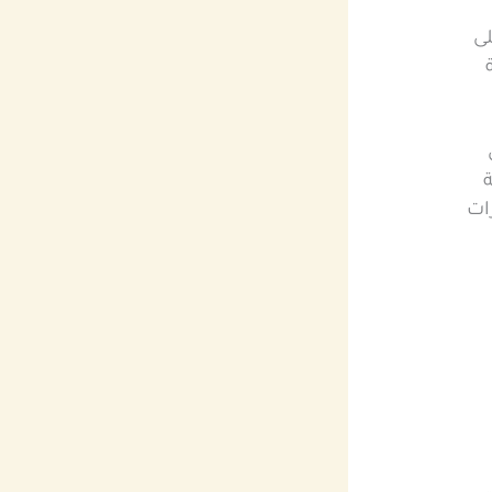
لى
ة
ات