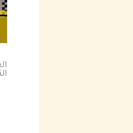
ال
ال