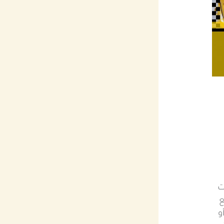
ت
ع
و