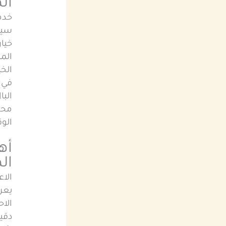
ال
خدم
سيا
خيا
الم
الخي
في ا
البا
محد
الو
أه
ال
الاع
يعر
الاح
دقي