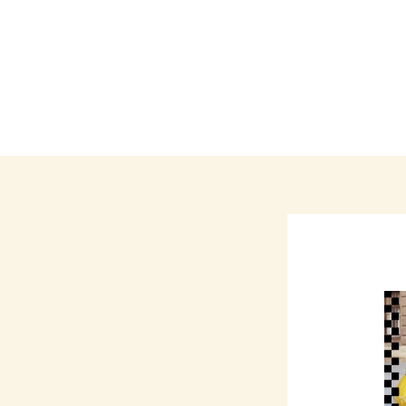
Call: +965 99371293