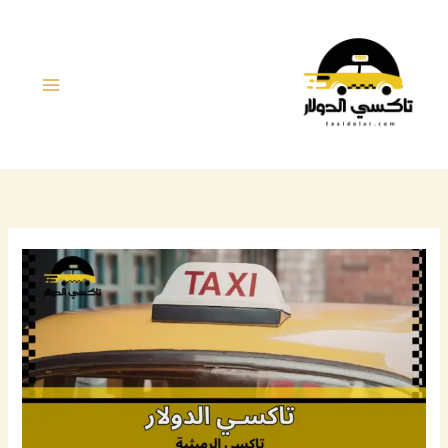
خطي
لى
لمحتوى