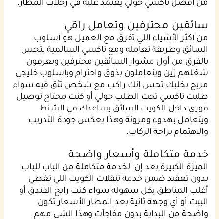
من أفضل تاكسي حولي يعتمد عليه في رحلات المطار.
سائقين محترفين وتعامل راقي
من أكثر الأشياء اللي تفرق مع العميل هو أسلوب
السائق وطريقة تعامله ومع تاكسي السالمية بتحس
بالفرق من أول مشوار السائقين محترفين ويعرفون
شغلهم زين ويتعاملون بذوق واحترام وبأسلوب خليجي
مريح يخليك تحس إنك راكب مع شخص تثق فيه سواء
طلبت تاكسي تحت الطلب حولي أو كنت محتاج توصيل
فوري داخل الكويت السائق يساعدك في الشنط
ويتعامل بهدوء ومرونة وهذا يعكس جودة التدريب
والاهتمام براحة الركاب.
خدمة متكاملة وأسعار واضحة
الميزة الكبيرة بعد إن الخدمة متكاملة من الباب للباب
بدون تعقيد ضمن خدمة تنقلات الكويت اللي تغطي
أغلب المناطق بكل سهولة سواء كنت رايح الفندق أو
البيت أو أي وجهة ثانية بعد المطار الأسعار تكون
واضحة من البداية بدون مفاجآت وهذا الشي مهم