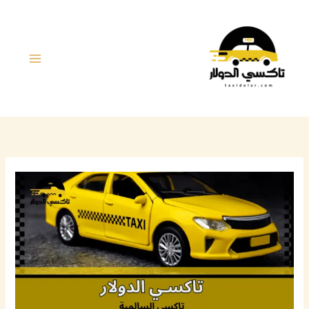
خطي
لى
لمحتوى