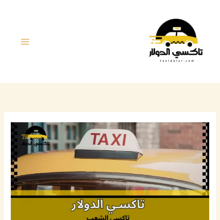
خطي
لى
لمحتوى