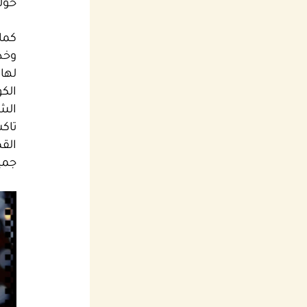
حولي
كما
وخد
لها
الك
الش
تاكس
الق
جميع