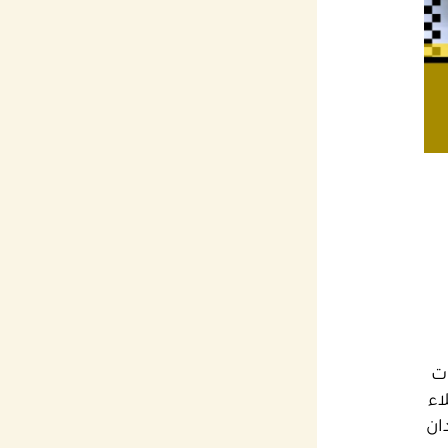
ات
اء
ان