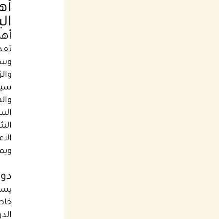
أه
ال
أهم
تعد 
وسر
والز
سيا
والم
الس
الش
الا
ويمن
دور
يسا
خاص
الدر