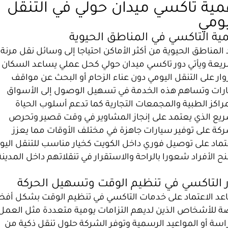
مية تاكسي ميدان حولي في التنقل
يومي
ية التاكسي في المناطق الحيوية
المناطق الحيوية من أكثر الأماكن احتياجا إلى وسائل نقل مرنة
يعة ويأتي دور تاكسي ميدان حولي كحل عملي يساعد السكان
وار على التنقل اليومي دون عناء الزحام أو البحث عن مواقف
رات وتساهم هذه الخدمة في تسهيل الوصول إلى الأسواق
راكز الطبية والمجمعات التجارية كما تدعم أسلوب الحياة
ريع الذي يعتمد على إنجاز المشاوير في وقت قصير وتحرص
ركة على توفير سيارات جاهزة في مختلف الأوقات مما يعزز
عتماد على توصيل فوري داخل الكويت كخيار مناسب للتنقل اليو
ح الأفراد شعورا بالراحة والاستقرار في تنقلاتهم داخل المدينة
 التاكسي في تنظيم الوقت وتسهيل الحركة
عد الاعتماد على خدمات التاكسي في تنظيم الوقت بشكل أف
ة للأشخاص الذين لديهم التزامات يومية متعددة مثل العمل 
اسة أو المواعيد الرسمية وتوفر الشركة حلول تنقل ذكية من