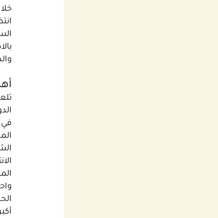
خلا
انت
الس
بالا
والد
أهم
تلع
الدو
في 
الم
الش
الان
الم
واح
الحر
أكبر