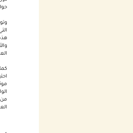
حول
وتو
التي
هذه
وال
الع
كما 
احتي
موث
الو
من 
العم