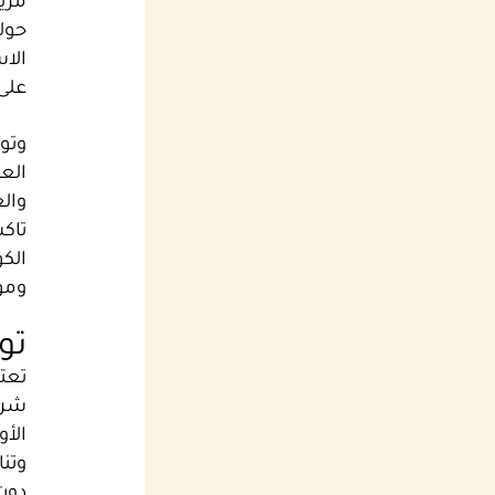
مري
حول
الا
على
وتو
العا
وال
تاك
الك
ومو
تو
تعت
شركة
الأ
وتن
دون