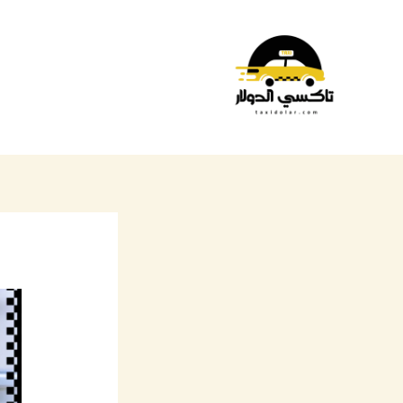
خطي
لى
لمحتوى