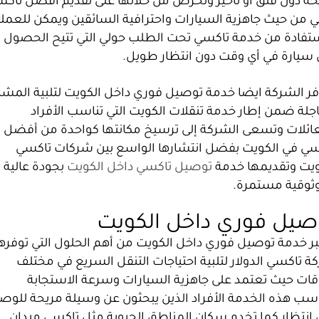
حة دون قلق أو تأخير وتحرص من خلالها على تقديم أفضل تاك
ي من حيث جاهزية السيارات واحترافية السائقين ويمكن للعملا
ستفادة من خدمة تاكسي تحت الطلب حولي التي تتيح الحصول
 سيارة في أي وقت دون انتظار طويل.
فر الشركة ايضا خدمة توصيل فوري داخل الكويت لتلبية المشاو
جلة ضمن إطار خدمة تنقلات الكويت التي تناسب الأفراد
عائلات وتسعى الشركة إلى ترسيخ مكانتها كواحدة من أفضل
سي في الكويت بفضل انتشارها الواسع بين شركات تاكسي
ويت وتقديمها خدمة
توصيل تاكسي داخل الكويت
بجودة عالية
ثوقية مستمرة.
صيل فوري داخل الكويت
بر خدمة توصيل فوري داخل الكويت من أهم الحلول التي توفرها
 تاكسي الدولار لتلبية احتياجات التنقل السريع في مختلف
وقات حيث تعتمد على جاهزية السيارات وسرعة الاستجابة
اسب هذه الخدمة الأفراد الذين يبحثون عن وسيلة مريحة للوص
 انتظار كما تخدم سكان المناطق الحيوية مثل تاكسي ميدان