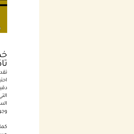
خد
تا
تقدم
احتي
دقي
الت
السر
وجود
كما