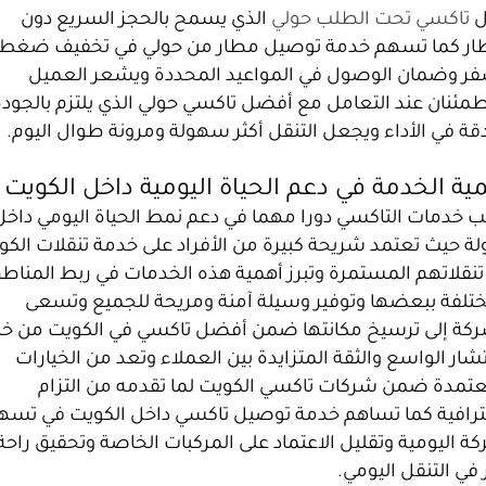
ل
تاكسي تحت الطلب حولي
الذي يسمح بالحجز السريع دون
ظار كما تسهم خدمة توصيل مطار من حولي في تخفيف ضغط
فر وضمان الوصول في المواعيد المحددة ويشعر العميل
طمئنان عند التعامل مع أفضل تاكسي حولي الذي يلتزم بالجودة
قة في الأداء ويجعل التنقل أكثر سهولة ومرونة طوال اليوم.
ية الخدمة في دعم الحياة اليومية داخل الكويت
ب خدمات التاكسي دورا مهما في دعم نمط الحياة اليومي داخل
لة حيث تعتمد شريحة كبيرة من الأفراد على خدمة تنقلات الكو
تنقلاتهم المستمرة وتبرز أهمية هذه الخدمات في ربط المناط
ختلفة ببعضها وتوفير وسيلة آمنة ومريحة للجميع وتسعى
ركة إلى ترسيخ مكانتها ضمن أفضل تاكسي في الكويت من خل
تشار الواسع والثقة المتزايدة بين العملاء وتعد من الخيارات
عتمدة ضمن شركات تاكسي الكويت لما تقدمه من التزام
ترافية كما تساهم خدمة توصيل تاكسي داخل الكويت في تسه
كة اليومية وتقليل الاعتماد على المركبات الخاصة وتحقيق راحة
 في التنقل اليومي.