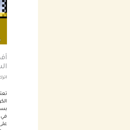
أف
الس
اترك
تعتب
الكو
بسهو
في ه
على 