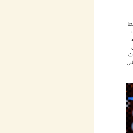
طط
ات
بي