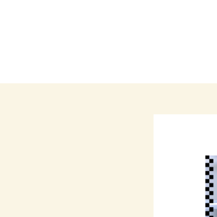
Call: +965 99371293