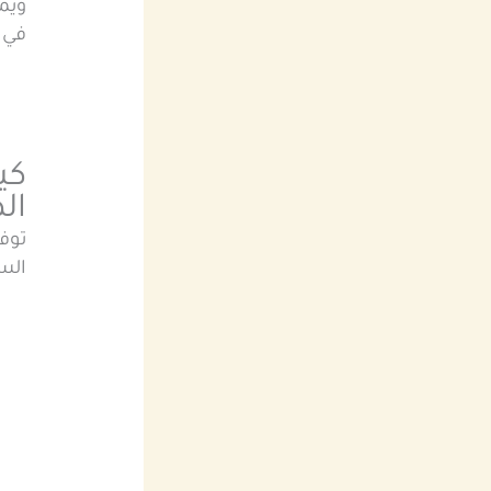
ويمن
في 
كي
ال
توف
الس