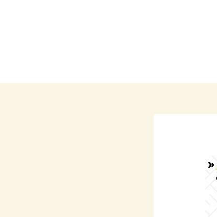
Call: +965 99371293