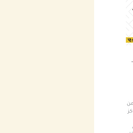
من
كز