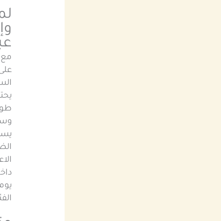
لم
وإ
عب
مع ا
على
الس
يحتا
طوي
وسائ
يسا
الضا
الاع
داخ
يومي
الفئ