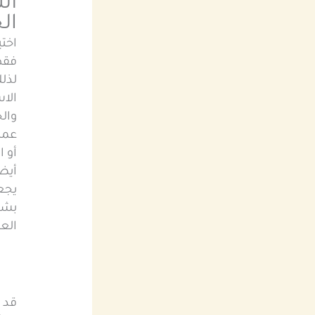
ال
ال
اختي
فقط 
لذل
الاس
وال
عمل
أو 
أيضا
يجعل
بشك
العم
قد 