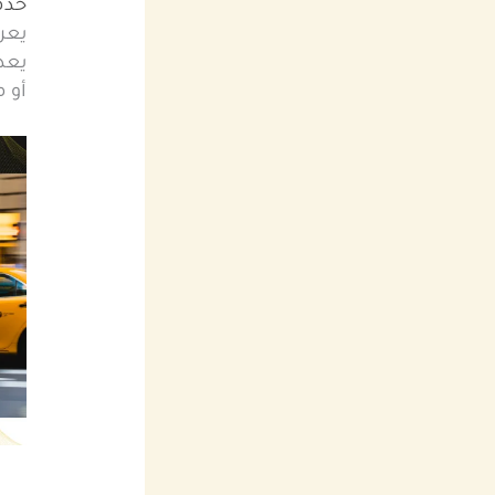
خدم
يعر
يعد 
أو 