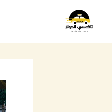
خطي
لى
لمحتوى