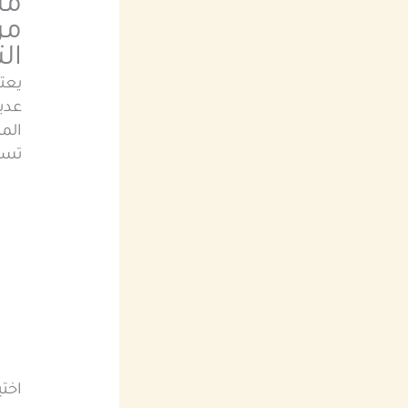
مت
من
ال
يعت
عديد
الم
تست
اختي