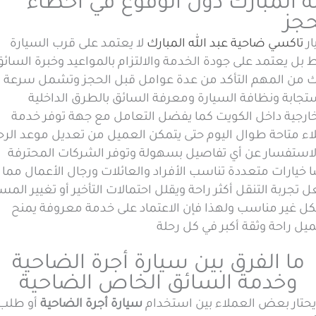
له المبارك دون الوقوع في اخطاء
حجز
ار
تاكسي ضاحية عبد الله المبارك
لا يعتمد على قرب السيارة
بل يعتمد على جودة الخدمة والالتزام بالمواعيد وخبرة السائق
ك من المهم التأكد من عدة عوامل قبل الحجز وتشمل سرعة
تجابة ونظافة السيارة ومعرفة السائق بالطرق الداخلية
خارجية داخل الكويت كما يفضل التعامل مع جهة توفر خدمة
اء متاحة طوال اليوم حتى يتمكن العميل من تعديل موعد الرح
الاستفسار عن أي تفاصيل بسهولة وتوفر الشركات المحترفة
 خيارات متعددة تناسب الأفراد والعائلات ورجال الأعمال مما
 تجربة التنقل أكثر راحة ويقلل احتمالات التأخير أو تغيير المسا
ل غير مناسب ولهذا فإن الاعتماد على خدمة معروفة يمنح
يل راحة وثقة أكبر في كل رحلة
ما الفرق بين سيارة أجرة الضاحية
وخدمة السائق الخاص الضاحية
يحتار بعض العملاء بين استخدام
سيارة أجرة الضاحية
أو طلب