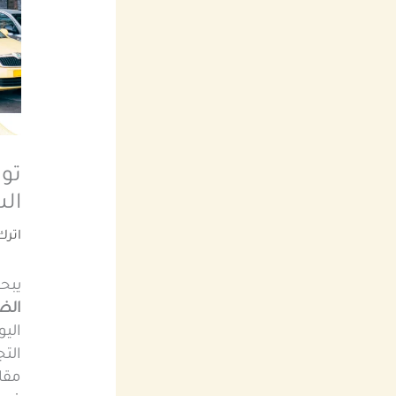
توص
الساع
اترك
يبحث
الض
اليو
التج
مقا