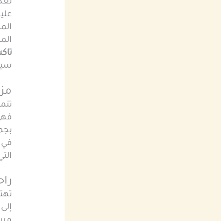
تعد
عليه
الم
الم
تاك
سيا
مزا
تتمي
فهي
بجم
في 
الت
راح
تهت
إلى 
مري