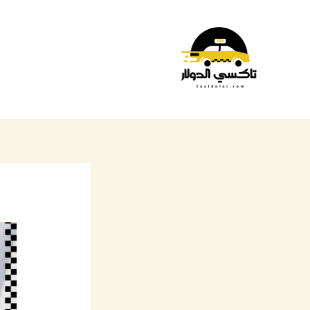
خطي
لى
لمحتوى