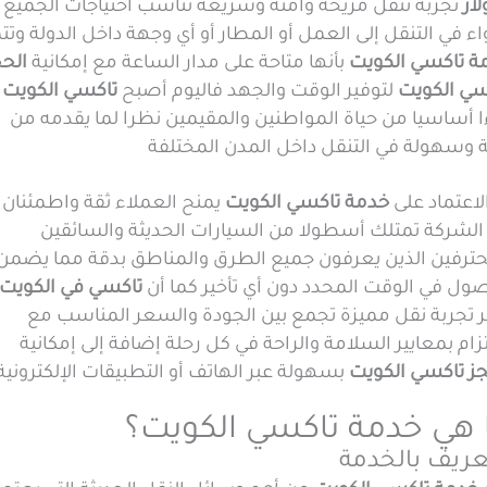
لار
تجربة تنقل مريحة وآمنة وسريعة تناسب احتياجات الجميع
 في التنقل إلى العمل أو المطار أو أي وجهة داخل الدولة وتتم
ة تاكسي الكويت
بأنها متاحة على مدار الساعة مع إمكانية
الحج
سي الكويت
لتوفير الوقت والجهد فاليوم أصبح
تاكسي الكويت
ا أساسيا من حياة المواطنين والمقيمين نظرا لما يقدمه من
ة وسهولة في التنقل داخل المدن المختلفة
لاعتماد على
خدمة تاكسي الكويت
يمنح العملاء ثقة واطمئنان
 الشركة تمتلك أسطولا من السيارات الحديثة والسائقين
حترفين الذين يعرفون جميع الطرق والمناطق بدقة مما يضمن
صول في الوقت المحدد دون أي تأخير كما أن
تاكسي في الكويت
ر تجربة نقل مميزة تجمع بين الجودة والسعر المناسب مع
تزام بمعايير السلامة والراحة في كل رحلة إضافة إلى إمكانية
جز تاكسي الكويت
بسهولة عبر الهاتف أو التطبيقات الإلكترونية
 هي خدمة تاكسي الكويت؟
عريف بالخدمة