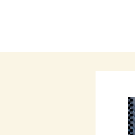
Call: +965 99371293