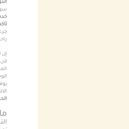
الدو
سواء
خدم
تاك
جزء
راح
إن ا
لأن
الم
الو
يوف
الال
الح
ما
الت