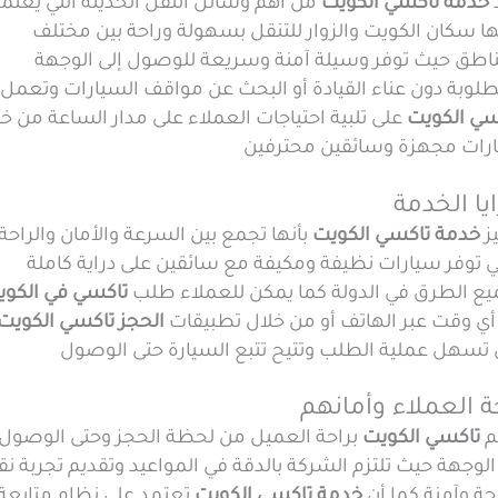
خدمة تاكسي الكويت
من أهم وسائل النقل الحديثة التي يعتم
ا سكان الكويت والزوار للتنقل بسهولة وراحة بين مختلف
ناطق حيث توفر وسيلة آمنة وسريعة للوصول إلى الوجهة
طلوبة دون عناء القيادة أو البحث عن مواقف السيارات وتعمل
سي الكويت
على تلبية احتياجات العملاء على مدار الساعة من خ
رات مجهزة وسائقين محترفين
يا الخدمة
ز
خدمة تاكسي الكويت
بأنها تجمع بين السرعة والأمان والراحة
 توفر سيارات نظيفة ومكيفة مع سائقين على دراية كاملة
يع الطرق في الدولة كما يمكن للعملاء طلب
تاكسي في الكوي
أي وقت عبر الهاتف أو من خلال تطبيقات
الحجز تاكسي الكويت
ي تسهل عملية الطلب وتتيح تتبع السيارة حتى الوصول
ة العملاء وأمانهم
م
تاكسي الكويت
براحة العميل من لحظة الحجز وحتى الوصول
الوجهة حيث تلتزم الشركة بالدقة في المواعيد وتقديم تجربة ن
حة وآمنة كما أن
خدمة تاكسي الكويت
تعتمد على نظام متابعة