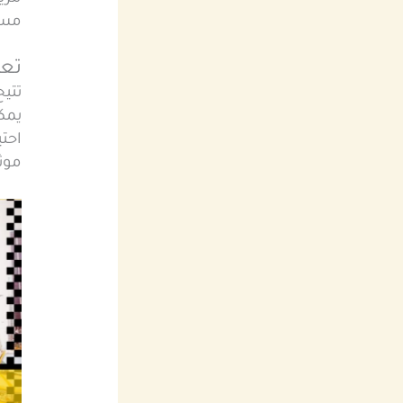
مست
تعد
تتي
يمك
احتي
موث