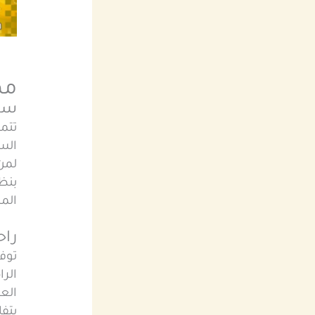
مم
سرع
تتمي
السي
لمن
بنظا
المش
راح
توف
الرا
الع
بتفا