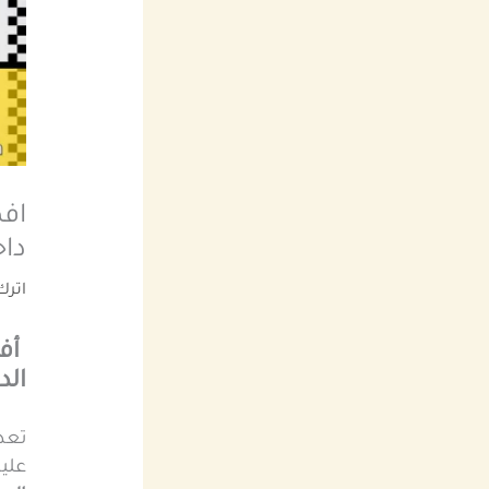
اف
داخل
اترك
أفض
الد
تعد
عليه