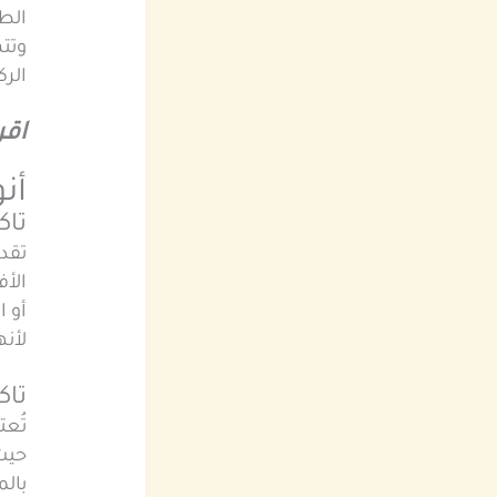
الطر
الرك
اقر
أن
تاك
تقد
الأف
أو ا
لأنه
تاك
تُعت
حيث 
بالم