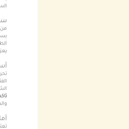
السا
سهو
من 
بسهو
الط
يعزز
أسع
تح
الف
الش
تاك
وال
أما
تعت