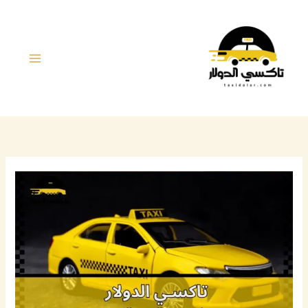
خطي
لى
لمحتوى