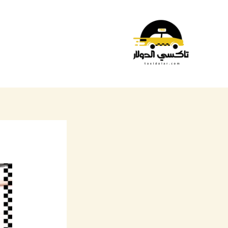
خطي
لى
لمحتوى