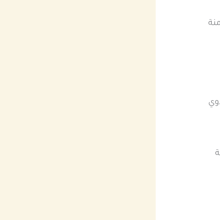
منة
وي
ة