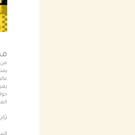
مه
من أ
يمت
عالي
يعر
حولي
الع
تاب
الس