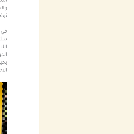
الم
وال
توف
في 
مشكل
الل
الد
بحيث
الاح