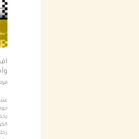
اف
وآمن
اترك
عتب
جود
يجمع
الك
رحلة