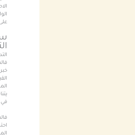
الاح
الوا
على
سو
ال
الت
فالش
خبر
القي
الم
يتن
في ا
فالس
احتر
الم