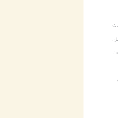
ات
ل.
يت