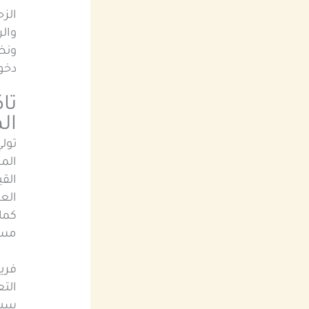
الز
والر
ونظا
دخول
تا
ال
تولي
الم
القي
العم
كما
مست
فريق
الت
سيا