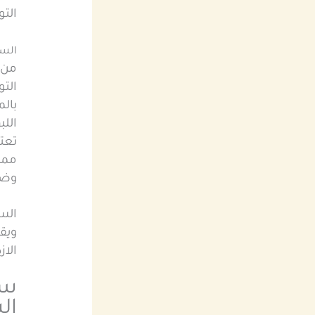
التو
السا
من 
التو
بالم
الل
تعت
ممن 
وضم
الس
ويق
الا
سا
ال