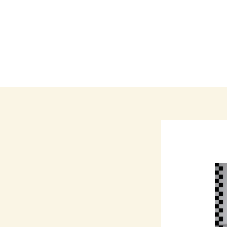
Call: +965 99371293