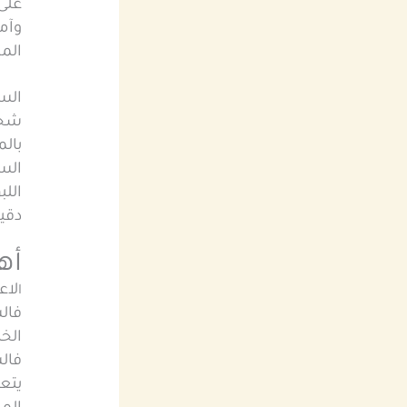
على 
وآم
المد
الس
شخص 
بالم
السو
اللب
دقي
أه
لاع
ا
فال
الخا
فال
يتعا